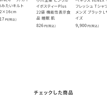
小川生薬 ピンクル
ベネクス VENEX 
ロみたいキルト
イボスティーPlus
フレッシュ Tシャ
2×16cm
22袋 機能性表示食
メンズ ブラック L
品 睡眠 肌
イズ
17
826
9,900
チェックした商品