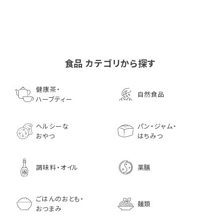
食品 カテゴリから探す
ゴールデンマスタード（ゴ
小川生薬の国産菊芋茶
池田屋 生ハムのような
小川生薬 有機国産黒豆
森傳 焼海苔はねだ
【イオンボディ限定
ールド）140ｇ 調味料 粒
75g（50袋）
鰹節 食べる削り節
ほうじ茶
枚 国産 のり 海苔
園 どくだし茶 500
健康茶・
自然食品
マスタード
70g× 10袋セット おつま
訳あり ギフト プ
だみなど12種調
ハーブティー
1,296
756
みに料理に
贈り物
1,728
1,296
7,970
1,833
ヘルシーな
パン・ジャム・
おやつ
はちみつ
調味料・オイル
薬膳
ごはんのおとも・
麺類
おつまみ