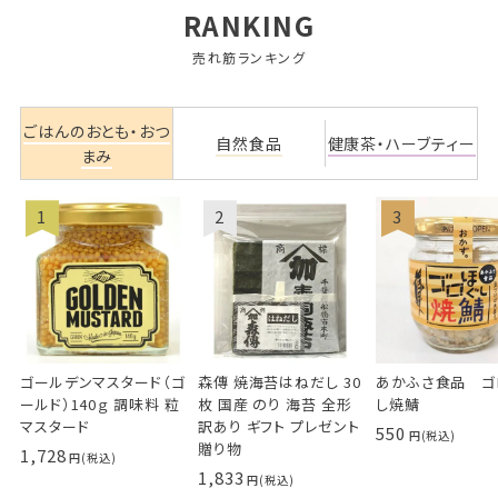
RANKING
売れ筋ランキング
ごはんのおとも・おつ
自然食品
健康茶・ハーブティー
まみ
ゴールデンマスタード（ゴ
森傳 焼海苔はねだし 30
あかふさ食品 ゴ
ールド）140ｇ 調味料 粒
枚 国産 のり 海苔 全形
し焼鯖
マスタード
訳あり ギフト プレゼント
550
贈り物
1,728
1,833