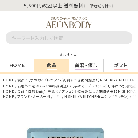
5,500円
以上 送料無料
(税込)
（一部地域を除く）
おすすめ
食品
美容・癒し
ギフト
HOME
HOME
食品
【手ぬぐいプレゼントご好評につき期間延長！】NISHIKIYA KITCHEN
HOME
価格帯で選ぶ
～1000円(税込）
【手ぬぐいプレゼントご好評につき期間延長！】N
HOME
食品
自然食品
【手ぬぐいプレゼントご好評につき期間延長！】NISHIKIYA 
HOME
ブランド・メーカー別
ナ行
NISHIKIYA KITCHEN(ニシキヤキッチン)
【手