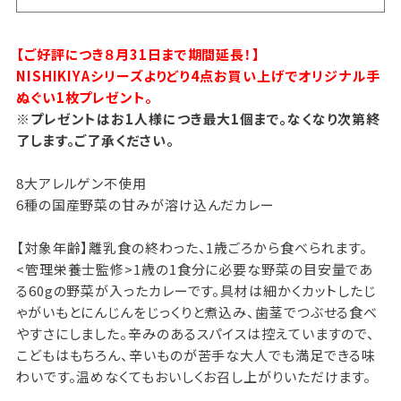
【ご好評につき８月31日まで期間延長！】
NISHIKIYAシリーズよりどり4点お買い上げでオリジナル手
ぬぐい1枚プレゼント。
※プレゼントはお1人様につき最大1個まで。なくなり次第終
了します。ご了承ください。
8大アレルゲン不使用
6種の国産野菜の甘みが溶け込んだカレー
【対象年齢】離乳食の終わった、1歳ごろから食べられます。
<管理栄養士監修>1歳の1食分に必要な野菜の目安量であ
る60gの野菜が入ったカレーです。具材は細かくカットしたじ
ゃがいもとにんじんをじっくりと煮込み、歯茎でつぶせる食べ
やすさにしました。辛みのあるスパイスは控えていますので、
こどもはもちろん、辛いものが苦手な大人でも満足できる味
わいです。温めなくてもおいしくお召し上がりいただけます。