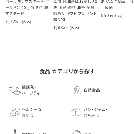
ゴールデンマスタード（ゴ
森傳 焼海苔はねだし 30
あかふさ食品 ゴ
ールド）140ｇ 調味料 粒
枚 国産 のり 海苔 全形
し焼鯖
マスタード
訳あり ギフト プレゼント
550
贈り物
1,728
1,833
食品 カテゴリから探す
ゴールデンマスタード（ゴ
小川生薬の国産菊芋茶
池田屋 生ハムのような
小川生薬 有機国産黒豆
森傳 焼海苔はねだ
【イオンボディ限定
ールド）140ｇ 調味料 粒
75g（50袋）
鰹節 食べる削り節
ほうじ茶
枚 国産 のり 海苔
園 どくだし茶 500
健康茶・
自然食品
マスタード
70g× 10袋セット おつま
訳あり ギフト プ
だみなど12種調
ハーブティー
1,296
756
みに料理に
贈り物
1,728
1,296
7,970
1,833
ヘルシーな
パン・ジャム・
おやつ
はちみつ