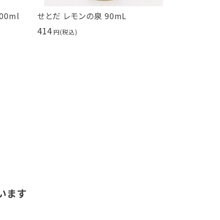
0ml
せとだ レモンの泉 90mL
bruno s
ブラウニー 
414
糖不使用
453
います