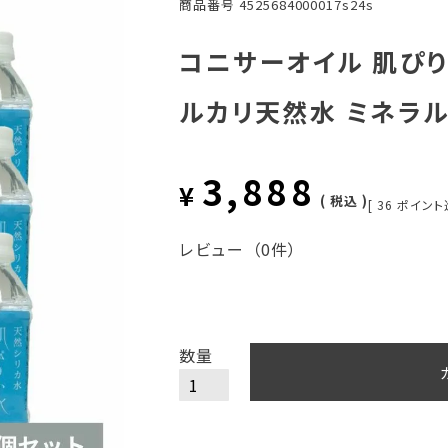
商品番号
4525684000017s24s
コニサーオイル 肌ぴりか
ルカリ天然水 ミネラ
3,888
¥
税込
[
36
ポイント
レビュー
（0件）