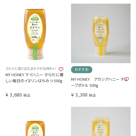
さらりと溶け込むまろやかな味わい
おすすめ
MY HONEY マイハニー からだに優
MY HONEY アカシアハニー チュ
しい毎日のイヌリンはちみつ 500g
ーブボトル 500g
¥
3,680
¥
3,300
税込
税込