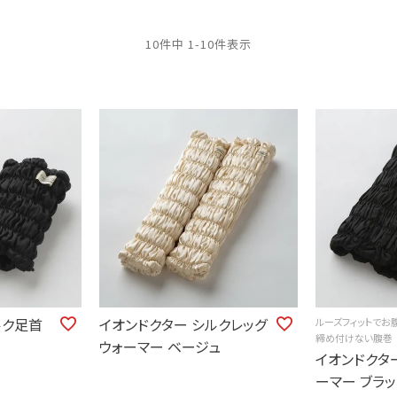
10
件中
1
-
10
件表示
ルク足首
イオンドクター シルクレッグ
ルーズフィットでお
締め付けない腹巻
ウォーマー ベージュ
イオンドクタ
ーマー ブラッ