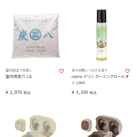
室内調湿で快適に
夜の安眠につながる香り
室内用炭八 12L
nahrin ナリン カーミングロールオ
ン 10ml
¥
2,970
¥
3,300
税込
税込