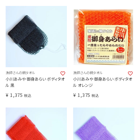
漁師さんの網タオル
漁師さんの網タオル
小川あみや 御身あらい ボディタオ
小川あみや 御身あらい ボディタオ
ル 黒
ル オレンジ
¥
1,375
¥
1,375
税込
税込