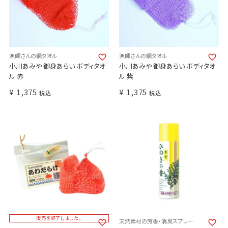
漁師さんの網タオル
漁師さんの網タオル
小川あみや 御身あらい ボディタオ
小川あみや 御身あらい ボディタオ
ル 赤
ル 紫
¥
1,375
¥
1,375
税込
税込
販売を終了しました。
天然素材の芳香・消臭スプレー