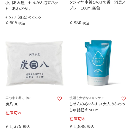
タジマヤ 木曽ひのきの香 消臭ス
小川あみ屋 せんがん泡立ネッ
プレー 100ml 無色
ト あわだらけ
¥
528
（税込）のところ
¥
605
¥
880
税込
税込
車の中や棚の中に
洗濯も大切なスキンケア
炭八 3L
しぜんのめぐみすい 大人のふわっ
しゅ 詰替え 500ml
在庫切れ
在庫切れ
¥
1,375
¥
1,848
税込
税込