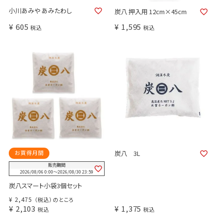
小川あみや あみたわし
炭八 押入用 12cm×45cm
¥
605
¥
1,595
税込
税込
お買得月間
炭八 3L
販売期間
2026/08/06 0:00
〜
2026/08/30 23:59
炭八スマート小袋3個セット
¥
2,475
（税込）のところ
¥
2,103
¥
1,375
税込
税込