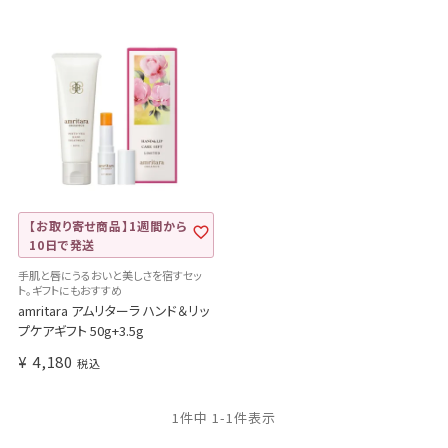
【お取り寄せ商品】1週間から
10日で発送
手肌と唇にうるおいと美しさを宿すセッ
ト。ギフトにもおすすめ
amritara アムリターラ ハンド＆リッ
プケアギフト 50g+3.5g
¥
4,180
税込
1
件中
1
-
1
件表示