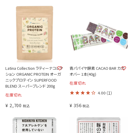
Latina Collection ラティーナコレク
青パパイヤ酵素 CACAO BAR カカ
ション ORGANIC PROTEIN オーガ
オバー 1本(40g)
ニックプロテイン SUPERFOOD
在庫切れ
BLEND スーパーブレンド 200g
4.00
（1）
在庫切れ
¥
2,700
¥
356
税込
税込