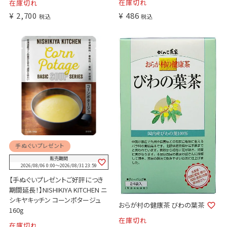
在庫切れ
在庫切れ
¥
2,700
¥
486
税込
税込
手ぬぐいプレゼント
販売期間
2026/08/06 0:00
〜
2026/08/31 23:59
【手ぬぐいプレゼントご好評につき
期間延長！】NISHIKIYA KITCHEN ニ
シキヤキッチン コーンポタージュ
おらが村の健康茶 びわの葉茶
160g
在庫切れ
在庫切れ