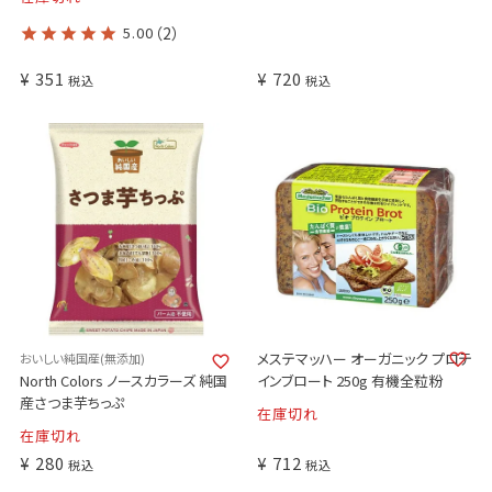
5.00
（2）
¥
351
¥
720
税込
税込
メステマッハー オーガニック プロテ
おいしい純国産(無添加)
North Colors ノースカラーズ 純国
インブロート 250g 有機全粒粉
産さつま芋ちっぷ
在庫切れ
在庫切れ
¥
280
¥
712
税込
税込