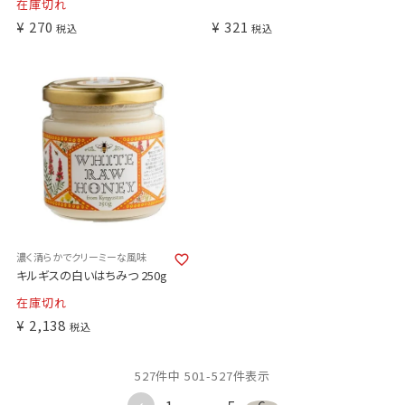
在庫切れ
¥
270
¥
321
税込
税込
濃く清らかでクリーミーな風味
キルギスの白いはちみつ 250g
在庫切れ
¥
2,138
税込
527
件中
501
-
527
件表示