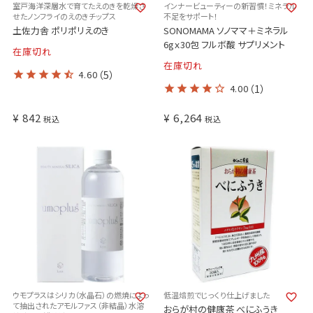
室戸海洋深層水で育てたえのきを乾燥さ
インナービューティーの新習慣！ミネラル
せたノンフライのえのきチップス
不足をサポート！
土佐力舎 ポリポリえのき
SONOMAMA ソノママ＋ミネラル
6gｘ30包 フルボ酸 サプリメント
在庫切れ
在庫切れ
4.60
（5）
4.00
（1）
¥
842
¥
6,264
税込
税込
ウモプラスはシリカ（水晶石）の燃焼によっ
低温焙煎でじっくり仕上げました
て抽出されたアモルファス（非結晶）水溶
おらが村の健康茶 べにふうき