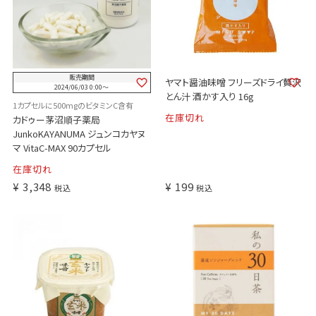
販売期間
ヤマト醤油味噌 フリーズドライ贅沢
2024/06/03 0:00
〜
とん汁 酒かす入り 16g
1カプセルに500mgのビタミンC含有
在庫切れ
カドゥー茅沼順子薬局
JunkoKAYANUMA ジュンコカヤヌ
マ VitaC-MAX 90カプセル
在庫切れ
¥
3,348
¥
199
税込
税込