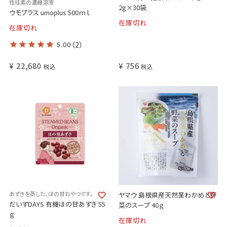
性珪素の濃縮溶液
2g×30袋
ウモプラス umoplus 500ｍｌ
在庫切れ
在庫切れ
5.00
（2）
¥
22,680
¥
756
税込
税込
あずきを蒸した、ほの甘おやつです。
ヤマウ 島根県産天然茎わかめと野
だいずDAYS 有機ほの甘あずき 55
菜のスープ 40ｇ
ｇ
在庫切れ