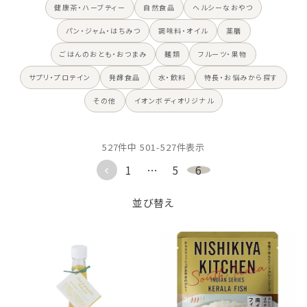
健康茶・ハーブティー
自然食品
ヘルシーなおやつ
パン・ジャム・はちみつ
調味料・オイル
薬膳
ごはんのおとも・おつまみ
麺類
フルーツ・果物
サプリ・プロテイン
発酵食品
水・飲料
特長・お悩みから探す
その他
イオンボディオリジナル
527
件中
501
-
527
件表示
1
…
5
6
並び替え