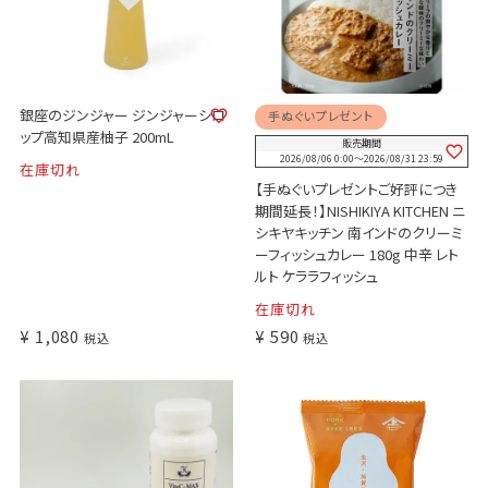
銀座のジンジャー ジンジャーシロ
手ぬぐいプレゼント
ップ高知県産柚子 200mL
販売期間
2026/08/06 0:00
〜
2026/08/31 23:59
在庫切れ
【手ぬぐいプレゼントご好評につき
期間延長！】NISHIKIYA KITCHEN ニ
シキヤキッチン 南インドのクリーミ
ーフィッシュカレー 180g 中辛 レト
ルト ケララフィッシュ
在庫切れ
¥
1,080
¥
590
税込
税込