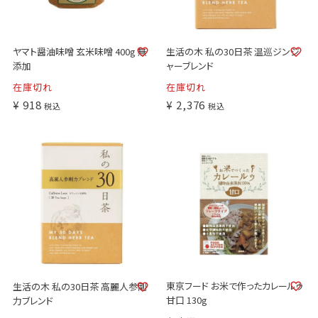
生活の木 私の30日茶 温巡ジンジ
ヤマト醤油味噌 玄米味噌 400g 無
ャーブレンド
添加
在庫切れ
在庫切れ
¥
918
¥
2,376
税込
税込
東京フード お米で作ったカレールゥ
生活の木 私の30日茶 高麗人参剛
甘口 130g
力ブレンド