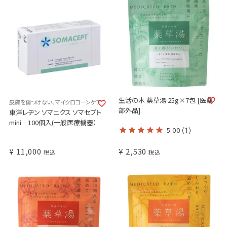
生活の木 薬草湯 25g×7包 [医薬
皮膚を傷つけない、マイクロコーンケア
部外品]
東洋レヂン ソマニクス ソマセプト
mini 100個入(一般医療機器）
5.00
（1）
¥
11,000
¥
2,530
税込
税込