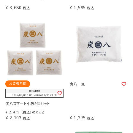
¥
3,680
¥
1,595
税込
税込
お買得月間
炭八 3L
販売期間
2026/08/06 0:00
〜
2026/08/30 23:59
炭八スマート小袋3個セット
¥
2,475
（税込）のところ
¥
2,103
¥
1,375
税込
税込