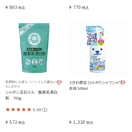
¥
803
¥
770
税込
税込
色柄物にも使え、ツーンとした嫌なにおい
ときわ商会 ひんやりシャツシャワー
もしません
本体 500ml
シャボン玉石けん 酸素系漂白
剤 750g
5.00
（1）
¥
572
¥
1,320
税込
税込