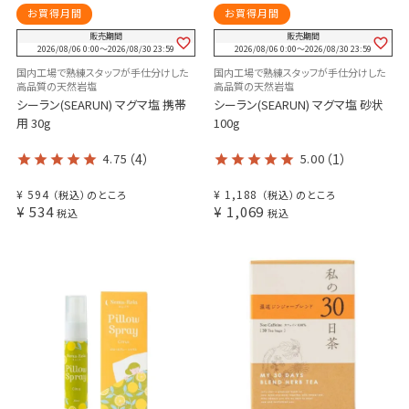
お買得月間
お買得月間
販売期間
販売期間
2026/08/06 0:00
〜
2026/08/30 23:59
2026/08/06 0:00
〜
2026/08/30 23:59
国内工場で熟練スタッフが手仕分けした
国内工場で熟練スタッフが手仕分けした
高品質の天然岩塩
高品質の天然岩塩
シーラン(SEARUN) マグマ塩 携帯
シーラン(SEARUN) マグマ塩 砂状
用 30g
100g
4.75
（4）
5.00
（1）
¥
594
¥
1,188
（税込）のところ
（税込）のところ
¥
534
¥
1,069
税込
税込