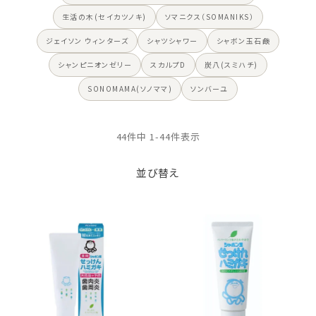
生活の木(セイカツノキ)
ソマニクス（SOMANIKS）
ジェイソン ウィンターズ
シャツシャワー
シャボン玉石鹸
シャンピニオンゼリー
スカルプD
炭八(スミハチ)
SONOMAMA(ソノママ)
ソンバーユ
44
件中
1
-
44
件表示
並び替え