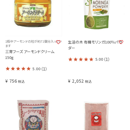
1瓶中アーモンドの粒が約71個分入ってい
生活の木 有機モリンガ100％パウ
ます
ダー
三育フーズ アーモンドクリーム
150g
5.00
（1）
5.00
（1）
¥
756
¥
2,052
税込
税込