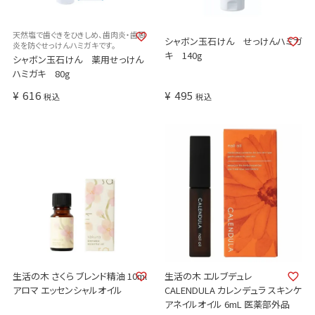
天然塩で歯ぐきをひきしめ、歯肉炎・歯周
シャボン玉石けん せっけんハミガ
炎を防ぐせっけんハミガキです。
キ 140g
シャボン玉石けん 薬用せっけん
ハミガキ 80g
¥
616
¥
495
税込
税込
生活の木 さくら ブレンド精油 10ml
生活の木 エルブデュレ
アロマ エッセンシャルオイル
CALENDULA カレンデュラ スキンケ
アネイルオイル 6mL 医薬部外品