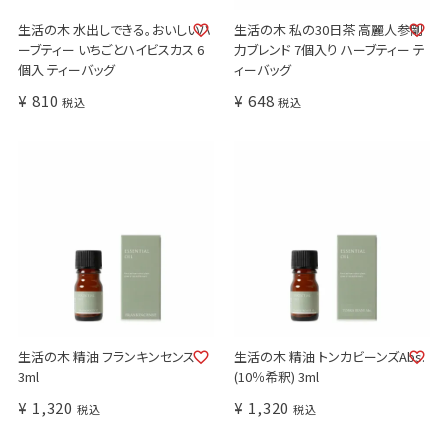
生活の木 水出しできる。おいしいハ
生活の木 私の30日茶 高麗人参剛
ーブティー いちごとハイビスカス 6
力ブレンド 7個入り ハーブティー テ
個入 ティーバッグ
ィーバッグ
¥
810
¥
648
税込
税込
生活の木 精油 フランキンセンス
生活の木 精油 トンカビーンズAbs.
3ml
(10％希釈) 3ml
¥
1,320
¥
1,320
税込
税込