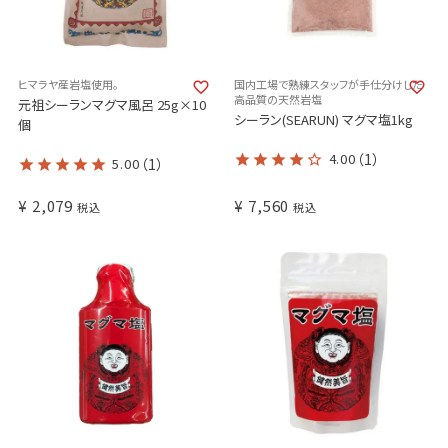
ヒマラヤ産岩塩使用。
国内工場で熟練スタッフが手仕分けした
高品質の天然岩塩
元祖シーランマグマ風呂 25g×10
シーラン(SEARUN) マグマ塩1kg
個
4.00
（1）
5.00
（1）
¥
2,079
¥
7,560
税込
税込