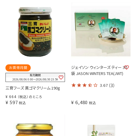
ジェイソン ウィンターズ ティー 30
お買得月間
袋 JASON WINTERS TEA(JWT)
販売期間
2026/08/06 0:00
〜
2026/08/30 23:59
3.67
（3）
三育フーズ 黒ゴマクリーム 190g
¥
664
（税込）のところ
¥
597
¥
6,480
税込
税込