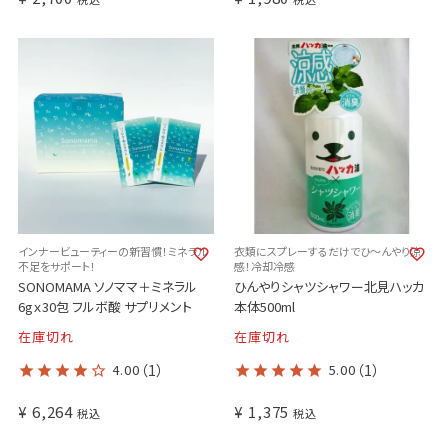
インナービューティーの新習慣！ミネラル
衣類にスプレーするだけでひ～んやり涼
不足をサポート！
感！冷却冷感
SONOMAMA ソノママ＋ミネラル
ひんやりシャツシャワー北見ハッカ
6gｘ30包 フルボ酸 サプリメント
本体500ml
在庫切れ
在庫切れ
4.00
（1）
5.00
（1）
¥
6,264
¥
1,375
税込
税込