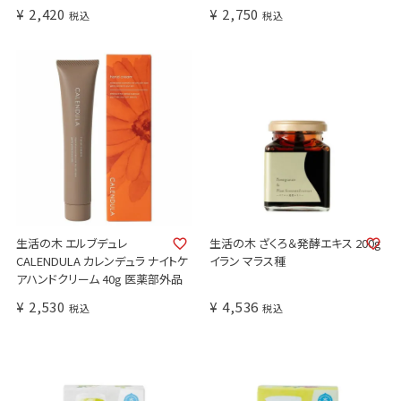
¥
2,420
¥
2,750
税込
税込
生活の木 エルブデュレ
生活の木 ざくろ＆発酵エキス 200g
CALENDULA カレンデュラ ナイトケ
イラン マラス種
アハンドクリーム 40g 医薬部外品
¥
2,530
¥
4,536
税込
税込