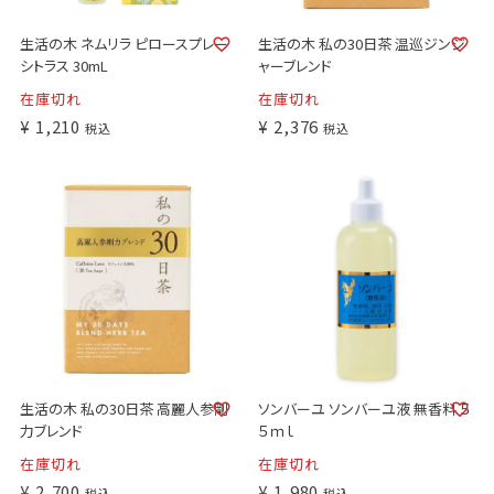
生活の木 ネムリラ ピロースプレー
生活の木 私の30日茶 温巡ジンジ
シトラス 30mL
ャーブレンド
在庫切れ
在庫切れ
¥
1,210
¥
2,376
税込
税込
生活の木 私の30日茶 高麗人参剛
ソンバーユ ソンバーユ液 無香料 ５
力ブレンド
５ｍｌ
在庫切れ
在庫切れ
¥
2,700
¥
1,980
税込
税込