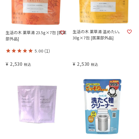
生活の木 薬草湯 温めたい。
生活の木 薬草湯 23.5g×7包 [医薬
30g×7包 [医薬部外品]
部外品]
5.00
（1）
¥
2,530
¥
2,530
税込
税込