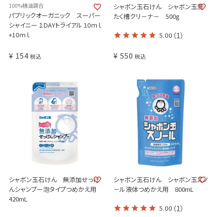
100%精油調合
シャボン玉石けん シャボン玉洗
パブリックオーガニック スーパー
たく槽クリ－ナ－ 500g
シャイニー １DAYトライアル 10ｍｌ
+10ｍｌ
5.00
（1）
¥
154
¥
550
税込
税込
シャボン玉石けん 無添加せっけ
シャボン玉石けん シャボン玉スノ
んシャンプー泡タイプつめかえ用
－ル液体つめかえ用 800mL
420mL
5.00
（1）